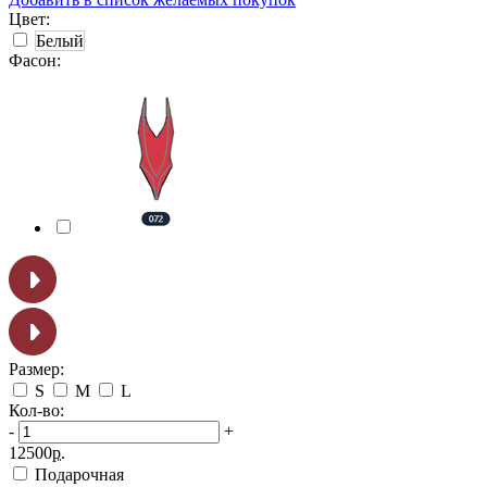
Цвет:
Белый
Фасон:
Размер:
S
M
L
Кол-во:
-
+
12500
р.
Подарочная