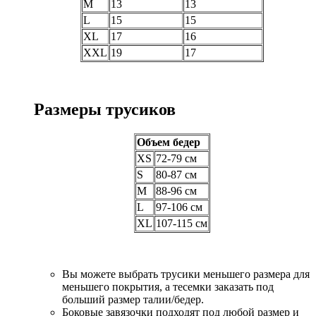
M
13
13
L
15
15
XL
17
16
XXL
19
17
Размеры трусиков
Объем бедер
XS
72-79 см
S
80-87 см
M
88-96 см
L
97-106 см
XL
107-115 см
Вы можете выбрать трусики меньшего размера для
меньшего покрытия, а тесемки заказать под
больший размер талии/бедер.
Боковые завязочки подходят под любой размер и