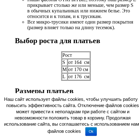
прикрывает столько же или меньше, чем размер S
в обычных купальниках или нижнем белье. Это
относится и к топам, и к трусикам.
Все микро-трусики имеют один размер покрытия
(размер влияет только на длину тесемок).
Выбор роста для платьев
Рост
S
от 164 см
M
от 170 см
L
от 176 см
Размеры платьев
Наш сайт использует файлы cookies, чтобы улучшить работу 
Обхват груди,
Обхват талии,
повысить эффективность сайта. Отключение файлов cookies
Обхват бедер, см
см
см
может привести к неполадкам при работе с сайтом и
невозможности положить товар в корзину. Продолжая
XS
80
60
88
использование сайта, вы соглашаетесь c использованием нам
S
84
64
92
файлов cookies
Ok
M
88
68
96