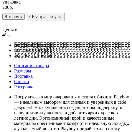
упаковка
200
р.
В корзину
⚡ Быстрая покупка
Цены в:
/static/i/rub_img.png
/static/i/eur_img.png
/static/i/usd_img.png
Описание товара
Размеры
Доставка
Оплата
Рассрочка
Погрузитесь в мир очарования и стиля с бикини Playboy
— идеальным выбором для смелых и уверенных в себе
девушек! Этот купальник создан, чтобы подчеркнуть
вашу индивидуальность и добавить ярких красок в
летние дни. Эргономичный крой и качественные
материалы обеспечивают комфорт и идеальную посадку,
а узнаваемый логотип Playboy придаёт стилю нотку