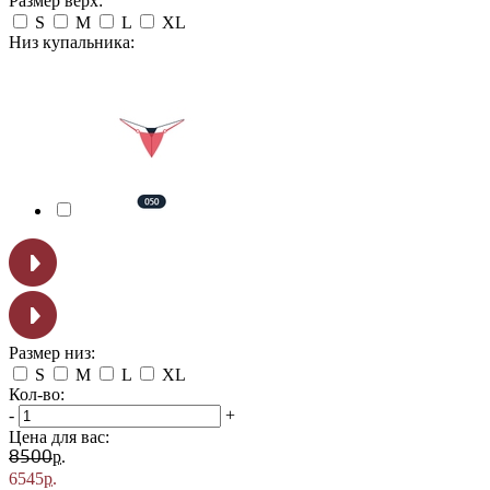
Размер верх:
S
M
L
XL
Низ купальника:
Размер низ:
S
M
L
XL
Кол-во:
-
+
Цена для вас:
р.
8500
6545
р.