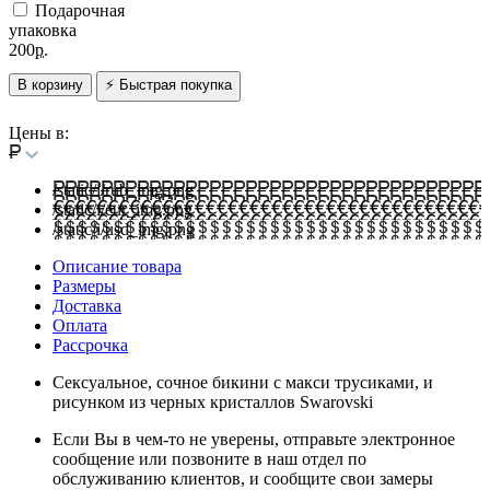
Подарочная
упаковка
200
р.
В корзину
⚡ Быстрая покупка
Цены в:
/static/i/rub_img.png
/static/i/eur_img.png
/static/i/usd_img.png
Описание товара
Размеры
Доставка
Оплата
Рассрочка
Сексуальное, сочное бикини с макси трусиками, и
рисунком из черных кристаллов Swarovski
Если Вы в чем-то не уверены, отправьте электронное
сообщение или позвоните в наш отдел по
обслуживанию клиентов, и сообщите свои замеры