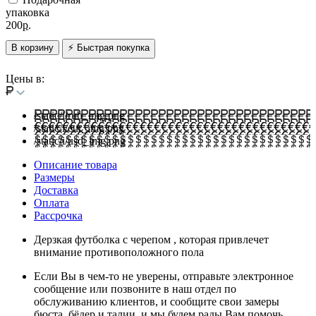
упаковка
200
р.
В корзину
⚡ Быстрая покупка
Цены в:
/static/i/rub_img.png
/static/i/eur_img.png
/static/i/usd_img.png
Описание товара
Размеры
Доставка
Оплата
Рассрочка
Дерзкая футболка с черепом , которая привлечет
внимание противоположного пола
Если Вы в чем-то не уверены, отправьте электронное
сообщение или позвоните в наш отдел по
обслуживанию клиентов, и сообщите свои замеры
бюста, бёдер и талии, и мы будем рады Вам помочь.