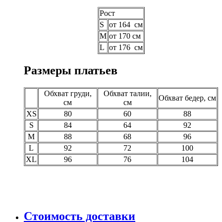
Рост
S
от 164 см
M
от 170 см
L
от 176 см
Размеры платьев
Обхват груди,
Обхват талии,
Обхват бедер, см
см
см
XS
80
60
88
S
84
64
92
M
88
68
96
L
92
72
100
XL
96
76
104
Стоимость доставки