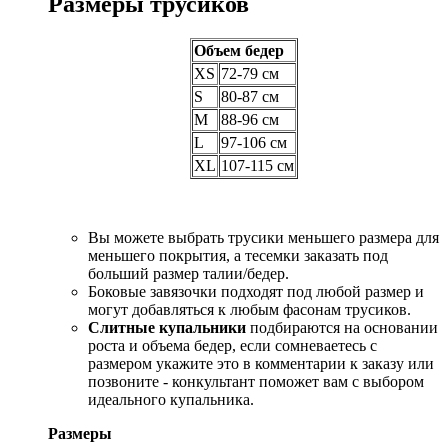
Размеры трусиков
Объем бедер
XS
72-79 см
S
80-87 см
M
88-96 см
L
97-106 см
XL
107-115 см
Вы можете выбрать трусики меньшего размера для
меньшего покрытия, а тесемки заказать под
больший размер талии/бедер.
Боковые завязочки подходят под любой размер и
могут добавляться к любым фасонам трусиков.
Слитные купальники
подбираются на основании
роста и объема бедер, если сомневаетесь с
размером укажите это в комментарии к заказу или
позвоните - конкультант поможет вам с выбором
идеального купальника.
Размеры